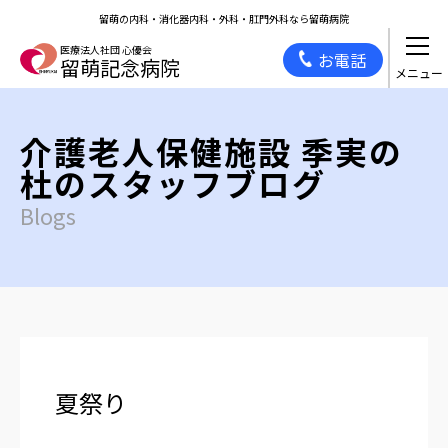
留萌の内科・消化器内科・外科・肛門外科なら留萌病院
医療法人社団 心優会
お電話
留萌記念病院
介護老人保健施設 季実の
杜のスタッフブログ
Blogs
夏祭り