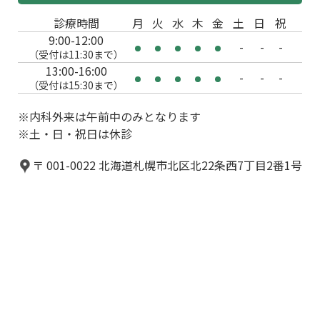
診療時間
月
火
水
木
金
土
日
祝
9:00-12:00
-
-
-
（受付は11:30まで）
13:00-16:00
-
-
-
（受付は15:30まで）
※内科外来は午前中のみとなります
※土・日・祝日は休診
〒 001-0022 北海道札幌市北区北22条西7丁目2番1号