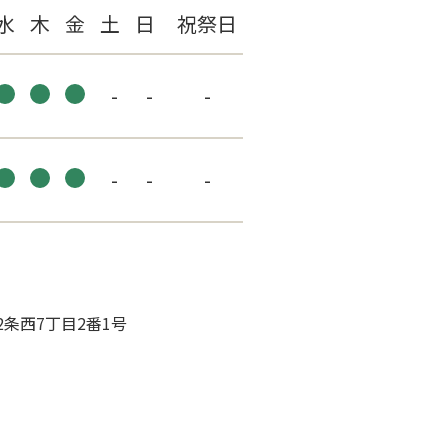
水
木
金
土
日
祝祭日
-
-
-
-
-
-
22条西7丁目2番1号