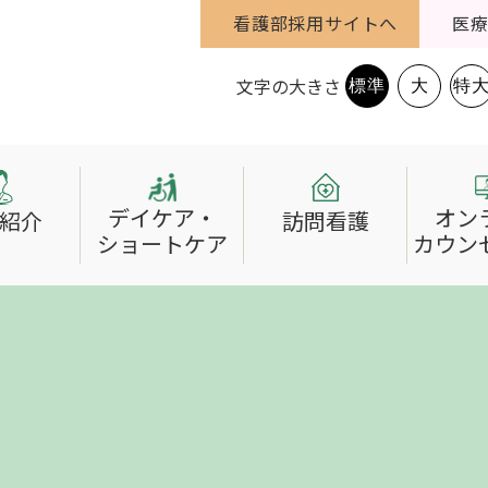
看護部採用サイトへ
医
文字の大きさ
標準
大
特
デイケア・
オン
紹介
訪問看護
ショートケア
カウン